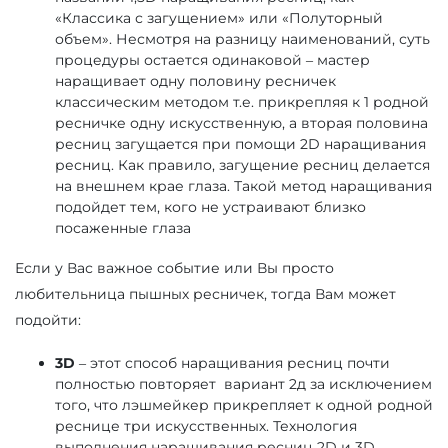
«Классика с загущением» или «Полуторный
объем». Несмотря на разницу наименований, суть
процедуры остается одинаковой – мастер
наращивает одну половину ресничек
классическим методом т.е. прикрепляя к 1 родной
ресничке одну искусственную, а вторая половина
ресниц загущается при помощи 2D наращивания
ресниц. Как правило, загущение ресниц делается
на внешнем крае глаза. Такой метод наращивания
подойдет тем, кого не устраивают близко
посаженные глаза
Если у Вас важное событие или Вы просто
любительница пышных ресничек, тогда Вам может
подойти:
3D
– этот способ наращивания ресниц почти
полностью повторяет вариант 2д за исключением
того, что лэшмейкер прикрепляет к одной родной
реснице три искусственных. Технология
выполнения наращивания ресниц 2D и 3D