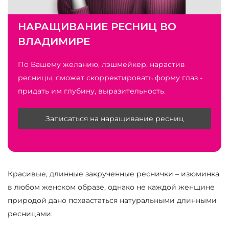
НАРАЩИВАНИЕ РЕСНИЦ ВО
ВЛАДИМИРЕ
По Вашему желанию, лэшмейкер, нарастив
ресницы, сможет скорректировать форму глаз -
придать им глубину, выразительность.
Записаться на наращивание ресниц
Красивые, длинные закрученные реснички – изюминка
в любом женском образе, однако не каждой женщине
природой дано похвастаться натуральными длинными
ресницами.