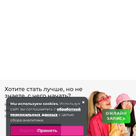
Хотите стать лучше, но не
знаете, с чего начать?
×
Мы используем cookies.
Используя
Напишите нам или закажите звонок –
сайт, вы соглашаетесь с
обработкой
мы ответим на Ваши вопросы и
ОНЛАЙН
персональных данных
с целью
поделимся советом.
ЗАПИСЬ
сбора аналитики.
Задать вопрос
Принять