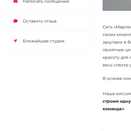
Написать сообщение
Оставить отзыв
Сеть «Марлен
своих клиен
Ближайшая студия
закупаем в б
приятные це
красоту для
весь спектр 
В основе ко
Наша мисси
строим одну
команде»