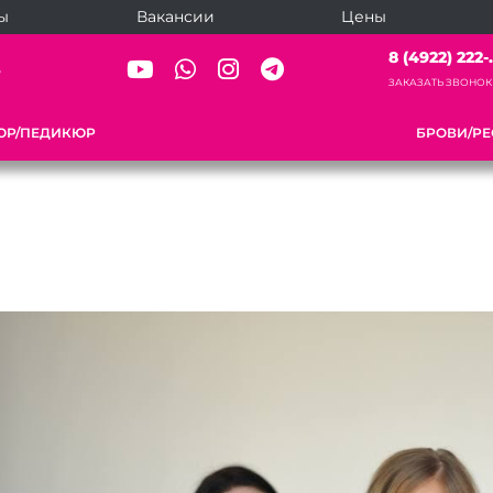
ы
Вакансии
Цены
8 (4922) 222-.
5
ЗАКАЗАТЬ ЗВОНОК
ЮР/ПЕДИКЮР
БРОВИ/Р