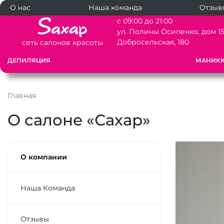
О нас
Наша команда
Отзыв
с 09:00 до 21:00
ул. Полины Осипенко, дом 1
Добросельская, 180
сеть салонов красоты
ДЕПИЛЯЦИЯ
МАНИК
Главная
О салоне «Сахар»
О компании
Наша Команда
Отзывы