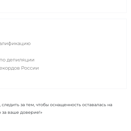
валификацию
 по депиляции
рекордов России
ледить за тем, чтобы оснащенность оставалась на
о за ваше доверие!»