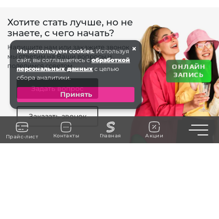
Хотите стать лучше, но не
знаете, с чего начать?
Напишите нам или закажите звонок –
×
Мы используем cookies.
Используя
мы ответим на Ваши вопросы и
сайт, вы соглашаетесь с
обработкой
поделимся советом.
ОНЛАЙН
персональных данных
с целью
ЗАПИСЬ
сбора аналитики.
Задать вопрос
Принять
Заказать звонок
Toggle n
Контакты
Главная
Акции
Прайс-лист
8 (4922) 222-...
ЗАКАЗАТЬ ЗВОНОК
г. Владимир