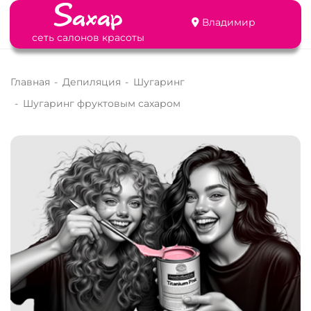
Владимир
сеть салонов красоты
Главная
-
Депиляция
-
Шугаринг
-
Шугаринг фруктовым сахаром